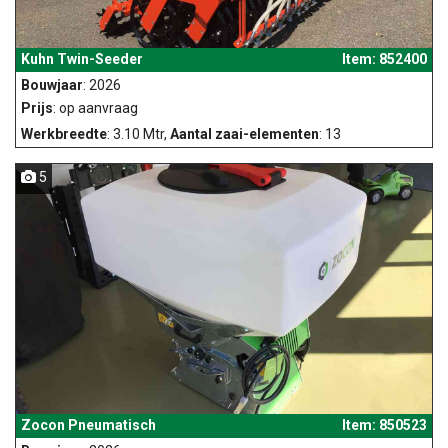
Kuhn Twin-Seeder
Item: 852400
Bouwjaar
: 2026
Prijs
: op aanvraag
Werkbreedte
: 3.10 Mtr,
Aantal zaai-elementen
: 13
5
Zocon Pneumatisch
Item: 850523