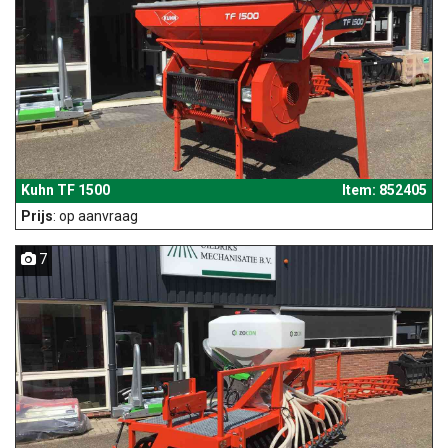
Kuhn TF 1500
Item: 852405
Prijs
: op aanvraag
7