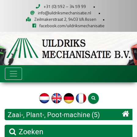
+31 (0) 592 – 34 59 99
•
info@uildriksmechanisatie.nl
•
Zeilmakerstraat 2, 9403 VA Assen
•
facebook.com/uildriksmechanisatie
Zaai-, Plant-, Poot-machine (5)
Zoeken