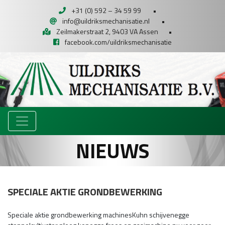
+31 (0) 592 – 34 59 99
•
info@uildriksmechanisatie.nl
•
Zeilmakerstraat 2, 9403 VA Assen
•
facebook.com/uildriksmechanisatie
NIEUWS
SPECIALE AKTIE GRONDBEWERKING
Speciale aktie grondbewerking machinesKuhn schijvenegge