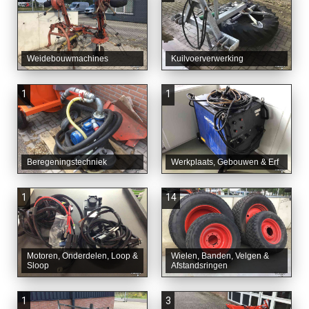
Weidebouwmachines
Kuilvoerverwerking
1
1
Beregeningstechniek
Werkplaats, Gebouwen & Erf
1
14
Motoren, Onderdelen, Loop &
Wielen, Banden, Velgen &
Sloop
Afstandsringen
1
3