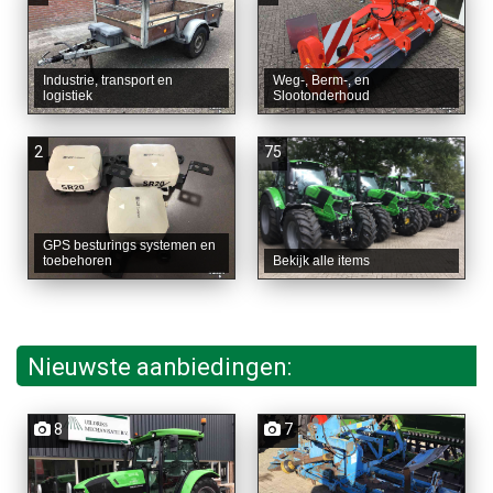
Industrie, transport en
Weg-, Berm-, en
logistiek
Slootonderhoud
2
75
GPS besturings systemen en
toebehoren
Bekijk alle items
Nieuwste aanbiedingen:
8
7