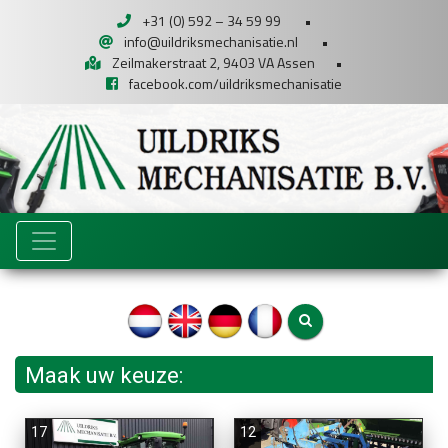
+31 (0) 592 – 34 59 99
•
info@uildriksmechanisatie.nl
•
Zeilmakerstraat 2, 9403 VA Assen
•
facebook.com/uildriksmechanisatie
Maak uw keuze:
17
12