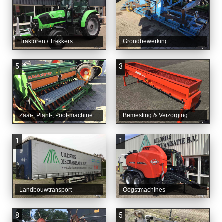
Traktoren / Trekkers
Grondbewerking
5
3
Zaai-, Plant-, Poot-machine
Bemesting & Verzorging
1
1
Landbouwtransport
Oogstmachines
8
5