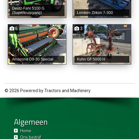
Deutz-Fahr 5100 G
(Superkruipgang)
Lemken Zirkon 7-300
6
3
Amazone D9-30 Special
Kuhn GF 5000 H
© 2026 Powered by
Tractors and Machinery
Algemeen
Home
Ons bedrijf