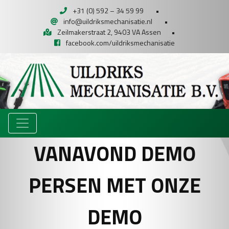
+31 (0) 592 – 34 59 99
•
info@uildriksmechanisatie.nl
•
Zeilmakerstraat 2, 9403 VA Assen
•
facebook.com/uildriksmechanisatie
VANAVOND DEMO
PERSEN MET ONZE
DEMO