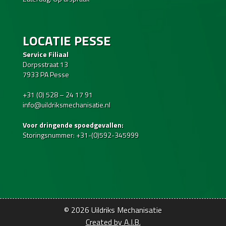
LOCATIE PESSE
Service Filiaal
Dorpsstraat 13
7933 PA Pesse
+31 (0) 528 – 24 17 91
info@uildriksmechanisatie.nl
Voor dringende spoedgevallen:
Storingsnummer: +31-(0)592-345999
© 2026
Uildriks Mechanisatie
Created by A.I.B.