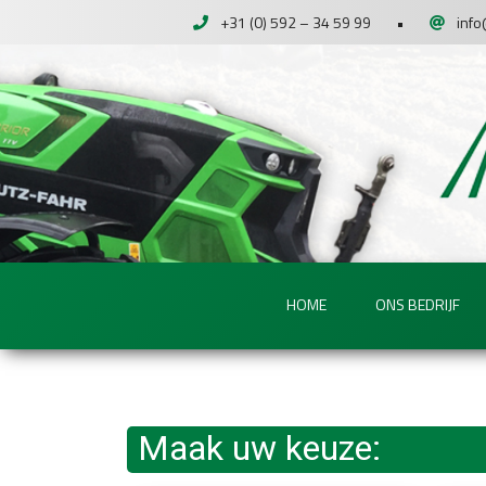
+31 (0) 592 – 34 59 99
•
info
HOME
ONS BEDRIJF
Maak uw keuze: