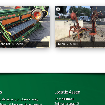
3
one D9-30 Special
Kuhn GF 5000 H
s
Locatie Assen
Hoofd Filiaal
iale aktie grondbewerking
Zeilmakerstraat 2
daag hebben we deze nieuwe