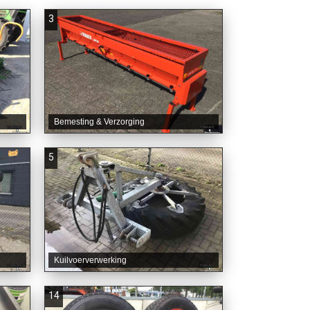
3
Bemesting & Verzorging
5
Kuilvoerverwerking
14