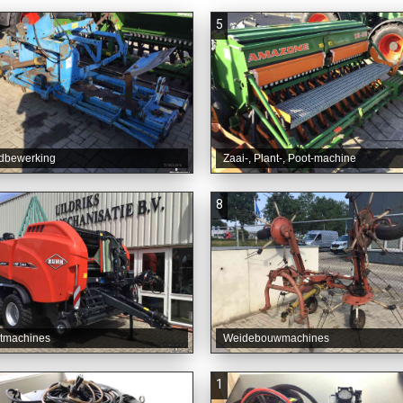
5
dbewerking
Zaai-, Plant-, Poot-machine
8
tmachines
Weidebouwmachines
1