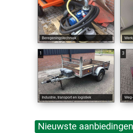
Beregeningstechniek
Werk
1
3
Industrie, transport en logistiek
Weg-
Nieuwste aanbiedingen