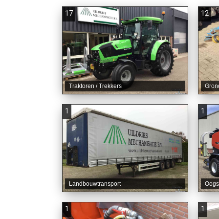
17
12
Traktoren / Trekkers
Gron
1
1
Landbouwtransport
Oogs
1
1