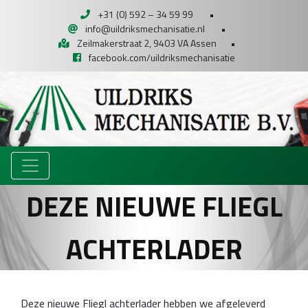
+31 (0) 592 – 34 59 99
•
info@uildriksmechanisatie.nl
•
Zeilmakerstraat 2, 9403 VA Assen
•
facebook.com/uildriksmechanisatie
DEZE NIEUWE FLIEGL
ACHTERLADER
Deze nieuwe Fliegl achterlader hebben we afgeleverd