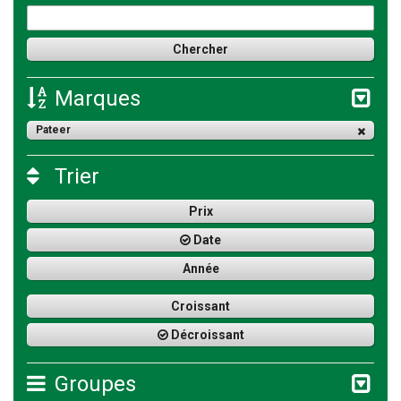
Marques
Pateer
Trier
Prix
Date
Année
Croissant
Décroissant
Groupes