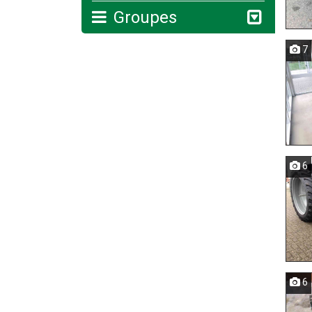
Groupes
7
6
6