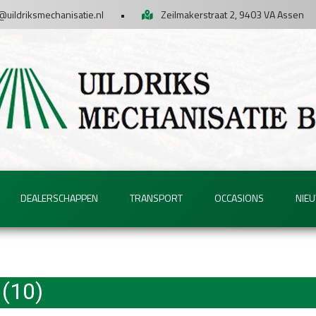
@uildriksmechanisatie.nl
•
Zeilmakerstraat 2, 9403 VA Assen
DEALERSCHAPPEN
TRANSPORT
OCCASIONS
NIE
 (10)