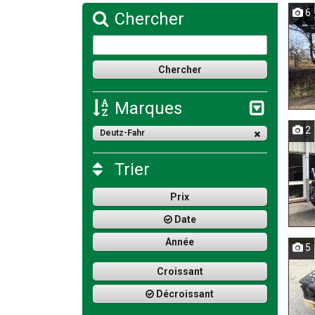
6
Chercher
Marques
2
Deutz-Fahr
Trier
Prix
Date
Année
5
Croissant
Décroissant