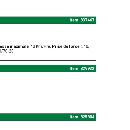
Item: 837467
tesse maximale
: 40 Km/Hre,
Prise de force
: 540,
80/70-28
Item: 829932
Item: 825804