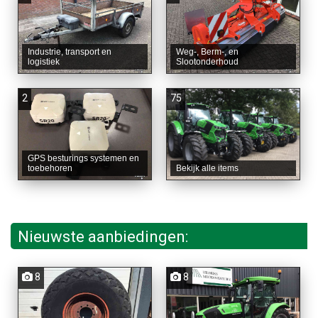
Industrie, transport en
Weg-, Berm-, en
logistiek
Slootonderhoud
2
75
GPS besturings systemen en
toebehoren
Bekijk alle items
Nieuwste aanbiedingen:
8
8