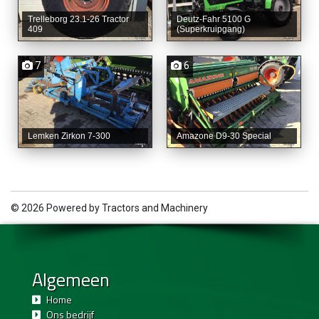
Trelleborg 23.1-26 Tractor
Deutz-Fahr 5100 G
409
(Superkruipgang)
7
6
Lemken Zirkon 7-300
Amazone D9-30 Special
© 2026 Powered by
Tractors and Machinery
Algemeen
Home
Ons bedrijf