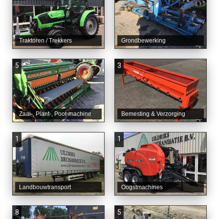
Traktoren / Trekkers
Grondbewerking
5
3
Zaai-, Plant-, Poot-machine
Bemesting & Verzorging
1
1
Landbouwtransport
Oogstmachines
8
5