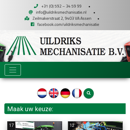
+31 (0) 592 – 34 59 99
•
info@uildriksmechanisatie.nl
•
Zeilmakerstraat 2, 9403 VA Assen
•
facebook.com/uildriksmechanisatie
Maak uw keuze:
17
12