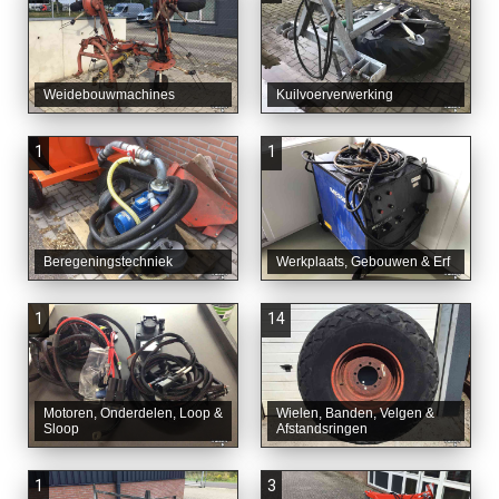
Weidebouwmachines
Kuilvoerverwerking
1
1
Beregeningstechniek
Werkplaats, Gebouwen & Erf
1
14
Motoren, Onderdelen, Loop &
Wielen, Banden, Velgen &
Sloop
Afstandsringen
1
3