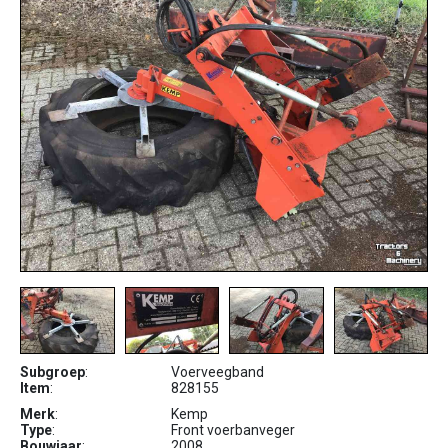
Subgroep
:
Voerveegband
Item
:
828155
Merk
:
Kemp
Type
:
Front voerbanveger
Bouwjaar
:
2008