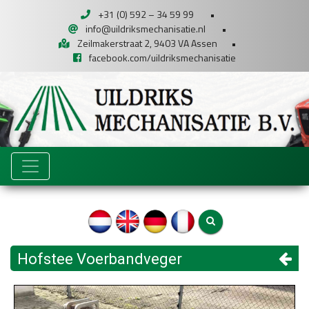
+31 (0) 592 – 34 59 99
•
info@uildriksmechanisatie.nl
•
Zeilmakerstraat 2, 9403 VA Assen
•
facebook.com/uildriksmechanisatie
Hofstee Voerbandveger