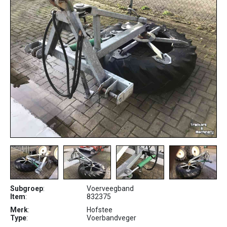
Subgroep
:
Voerveegband
Item
:
832375
Merk
:
Hofstee
Type
:
Voerbandveger