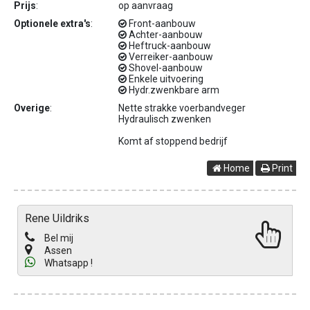
Prijs
:
op aanvraag
Optionele extra's
:
Front-aanbouw
Achter-aanbouw
Heftruck-aanbouw
Verreiker-aanbouw
Shovel-aanbouw
Enkele uitvoering
Hydr.zwenkbare arm
Overige
:
Nette strakke voerbandveger
Hydraulisch zwenken
Komt af stoppend bedrijf
Home
Print
Rene Uildriks
Bel mij
Assen
Whatsapp !