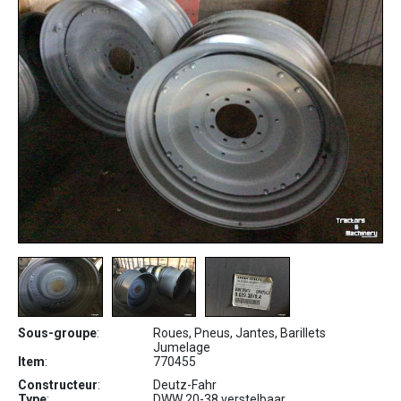
Sous-groupe
:
Roues, Pneus, Jantes, Barillets
Jumelage
Item
:
770455
Constructeur
:
Deutz-Fahr
Type
:
DWW 20-38 verstelbaar