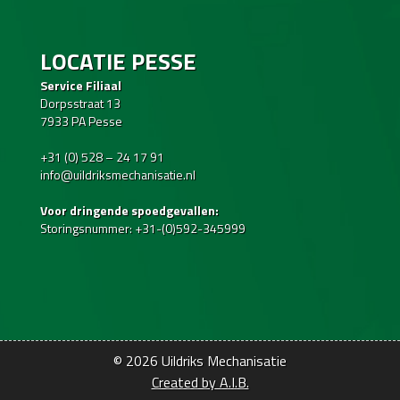
LOCATIE PESSE
Service Filiaal
Dorpsstraat 13
7933 PA Pesse
+31 (0) 528 – 24 17 91
info@uildriksmechanisatie.nl
Voor dringende spoedgevallen:
Storingsnummer: +31-(0)592-345999
© 2026
Uildriks Mechanisatie
Created by A.I.B.