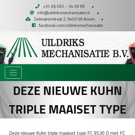
+31 (0) 592 – 34 59 99
•
info@uildriksmechanisatie.nl
•
Zeilmakerstraat 2, 9403 VA Assen
•
facebook.com/uildriksmechanisatie
DEZE NIEUWE KUHN
TRIPLE MAAISET TYPE
Deze nieuwe Kuhn triple maaiset type FC 9530 D met FC