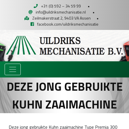
+31 (0) 592 – 34 59 99
•
info@uildriksmechanisatie.nl
•
Zeilmakerstraat 2, 9403 VA Assen
•
facebook.com/uildriksmechanisatie
DEZE JONG GEBRUIKTE
KUHN ZAAIMACHINE
Deze jong gebruikte Kuhn zaaimachine Type Premia 300